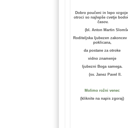
Dobro poučeni in lepo vzgoje
otroci so najlepše cvetje bodo
časov.
(bl. Anton Martin Slomš
Roditeljska ljubezen zakoncev 
poklicana,
da postane za otroke
vidno znamenje
ljubezni Boga samega.
(sv. Janez Pavel II.
Molimo rožni venec
(kliknite na napis zgoraj)