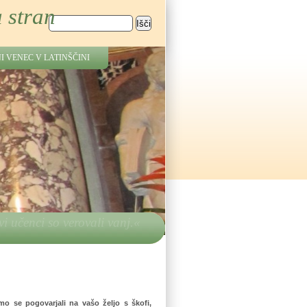
 stran
Išči
Iskalnik
I VENEC V LATINŠČINI
ščanski glas v tvojem domu.
mo se pogovarjali na vašo željo s škofi,