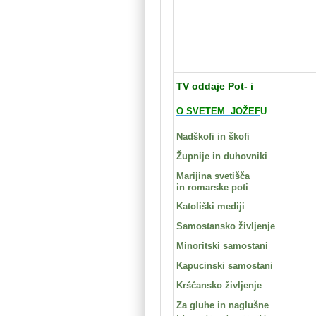
TV oddaje Pot- i
O SVETEM JOŽEF
U
Nadškofi in škofi
Župnije in duhovniki
Marijina svetišča
in romarske poti
Katoliški mediji
Samostansko življenje
Minoritski samostani
Kapucinski samostani
Krščansko življenje
Za gluhe in naglušne