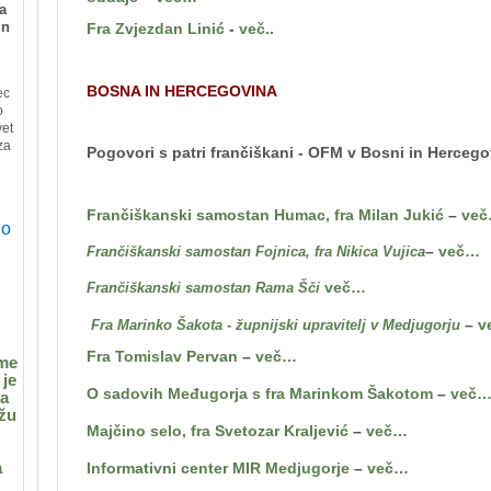
a
in
Fra Zvjezdan Linić
-
več..
BOSNA IN HERCEGOVINA
ec
o
vet
za
Pogovori s patri frančiškani - OFM v Bosni in Hercego
Frančiškanski samostan Humac, fra Milan Jukić
–
ve
jo
–
več…
Frančiškanski samostan Fojnica, fra Nikica Vujica
več…
Frančiškanski samostan Rama Šči
–
v
Fra Marinko Šakota - župnijski upravitelj v Medjugorju
Fra Tomislav Pervan
–
več…
eme
 je
O sadovih Međugorja s fra Marinkom Šakotom
–
več
ga
ežu
Majčino selo, fra Svetozar Kraljević
–
več…
a
Informativni center MIR Medjugorje
–
več…