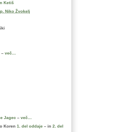
n Ketiš
p. Niko Žvokelj
ški
)
–
več…
ije Jagec
–
več…
tko Koren
1. del oddaje
– in
2. del