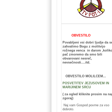
OBVESTILO
Povabljeni vsi dobri ljudje da s
zahvalimo Bogu z molitvijo
rožnega venca in darom ,kolik
pač zmoremo da smo bili
obvarovani nesreč,
nevsečnosti….itd.
OBVESTILO MOLILCEM...
POSVETITEV JEZUSOVEM IN
MARIJINEM SRCU
( za ogled kliknite prosim na na
zgoraj)
Naj vam Gospod povrne za vso
dobroto.