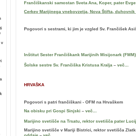
Frančiškanski samostan Sveta Ana, Koper, pater Evge
Cerkev Marijinega vnebovzetja, Nova Štifta, duhovnik 
m
ti
Pogovori s sestrami, ki jim je vzgled Sv. Frančišek Asi
e
 v
.
Inštitut Sester Frančiškank Marijinih Misijonark (FMM
i
Šolske sestre Sv. Frančiška Kristusa Kralja
–
več…
n
a
HRVAŠKA
k
Pogovori s patri frančiškani - OFM na Hrvaškem
Na obisku pri Gospi Sinjski
–
več…
Marijino svetišče na Trsatu, rektor svetišča pater Luc
Marijino svetišče v Mariji Bistrici, rektor svetišča Zla
n
oddaje
–
več…