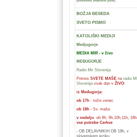
(slovenski znakovni jezik)
BOŽJA BESEDA
SVETO PISMO
KATOLIŠKI MEDIJI
Medjugorje
MEDIA MIR - v živo
MEĐUGORJE
Radio Mir Slovenija
Prenos
SVETE MAŠE
na
radiu M
Slovenija
vsak dan v
ŽIVO
:
iz Međugorja:
ob 17h
- rožni venec
ob 18h
- Sv. maša
v nedeljo
: ob 8h, 9h,10h,11h, 18h
vse potrebe Cerkve
- OB DELAVNIKIH OB 19
h
, v
slovenskem jeziku