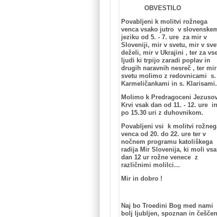
OBVESTILO
Povabljeni k molitvi rožnega
venca vsako jutro v slovenske
jeziku od 5. - 7. ure za mir v
Sloveniji, mir v svetu, mir v sve
deželi, mir v Ukrajini ,
ter za vs
ljudi ki trpijo zaradi poplav in
drugih naravnih nesreč , ter
mir
svetu molimo z redovnicami s
Karmeličankami in s. Klarisami.
Molimo k Predragoceni Jezusov
Krvi vsak dan od 11. - 12. ure i
po 15.30 uri z duhovnikom.
Povabljeni vsi k molitvi rožneg
venca od 20. do 22. ure ter v
nočnem programu katoliškega
radija Mir Slovenija, ki moli vsa
dan 12 ur rožne venece z
različnimi molilci…
Mir in dobro !
Naj bo Troedini Bog med nami
bolj ljubljen, spoznan in češče