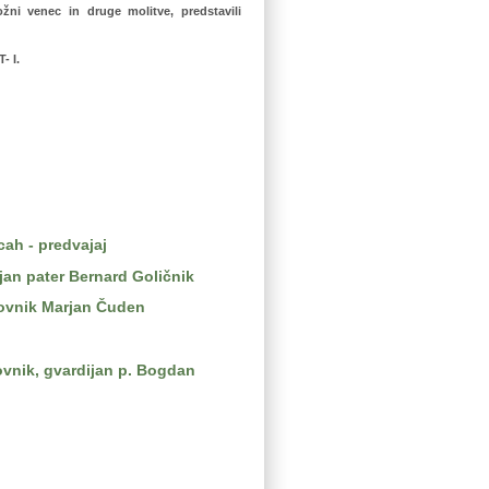
rožni venec in druge molitve, predstavili
- I.
cah - predvajaj
jan pater Bernard Goličnik
hovnik Marjan Čuden
ovnik, gvardijan p. Bogdan