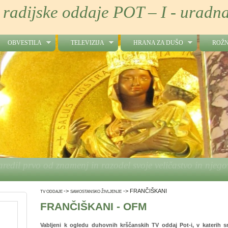
 radijske oddaje POT – I - uradna
OBVESTILA
TELEVIZIJA
HRANA ZA DUŠO
ROŽN
Kr
->
->
FRANČIŠKANI
TV ODDAJE
SAMOSTANSKO ŽIVLJENJE
FRANČIŠKANI - OFM
Vabljeni k ogledu duhovnih krščanskih TV oddaj Pot-i, v katerih s