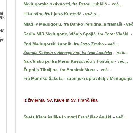
Međugorske skrivnosti, fra Petar Ljubičić
–
več…
ni
Hiša mira, fra Ljubo Kurtović
-
več o…
čih
Mladi v Međugorju, fra Danko Perutina in framaši
-
ve
ek)
Radio MIR Međugorje, Višnja Spajić, fra Petar Vlašić
-
je
Prvi Međugorski župnik, fra Jozo Zovko
-
več…
-
več...
Župnija Kočerin v Hercegovini, fra Ivan Landeka
Na obisku pri fra Mariu Knezoviću v Posušju
-
več...
Župnija Tihaljina, fra Branimir Musa
-
več...
Fra Marinko Šakota - župnijski upravitelj v Međugorju
Iz življenja Sv. Klare in Sv. Frančiška
Sveta Klara Asiška in sveti Frančišek Asiški
–
več…