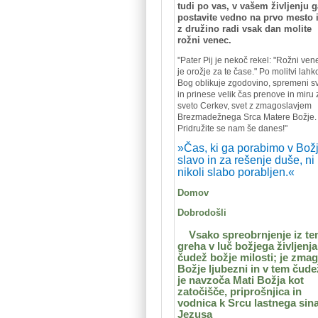
tudi po vas, v vašem življenju g
postavite vedno na prvo mesto 
z družino radi vsak dan molite
rožni venec.
"
Pater Pij je nekoč rekel: "Rožni ven
je orožje za te čase." Po molitvi lahk
Bog oblikuje zgodovino, spremeni s
in prinese velik čas prenove in miru 
sveto Cerkev, svet z zmagoslavjem
Brezmadežnega Srca Matere Božje.
Pridružite se nam še danes!"
»Čas, ki ga porabimo v Bož
slavo in za rešenje duše, ni
nikoli slabo porabljen.«
Domov
Dobrodošli
Vsako spreobrnjenje iz t
greha v luč božjega življenja
čudež božje milosti; je zma
Božje ljubezni in v tem čud
je navzoča Mati Božja kot
zatočišče, priprošnjica in
vodnica k Srcu lastnega sin
Jezusa