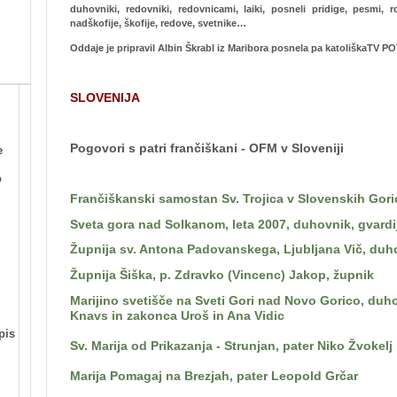
duhovniki, redovniki, redovnicami, laiki, posneli pridige, pesmi, 
nadškofije, škofije, redove, svetnike…
Oddaje je pripravil Albin Škrabl iz Maribora posnela pa katoliškaTV POT
SLOVENIJA
Pogovori s patri frančiškani - OFM v Sloveniji
e
o
Frančiškanski samostan Sv. Trojica v Slovenskih Gori
Sveta gora nad Solkanom, leta 2007, duhovnik, gvardi
Župnija sv. Antona Padovanskega, Ljubljana Vič, du
Župnija Šiška, p. Zdravko (Vincenc) Jakop, župnik
Marijino svetišče na Sveti Gori nad Novo Gorico, duh
Knavs in zakonca Uroš in Ana Vidic
pis
Sv. Marija od Prikazanja - Strunjan, pater Niko Žvokelj
Marija Pomagaj na Brezjah, pater Leopold Grčar