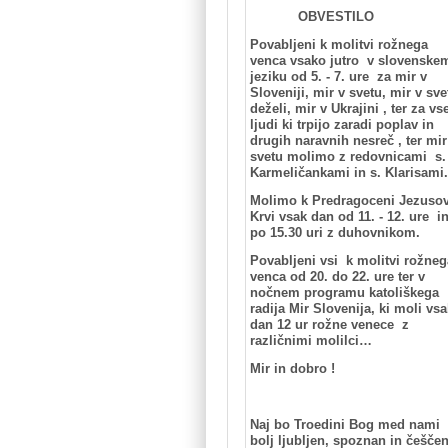
OBVESTILO
Povabljeni k molitvi rožnega
venca vsako jutro v slovenske
jeziku od 5. - 7. ure za mir v
Sloveniji, mir v svetu, mir v sve
deželi, mir v Ukrajini ,
ter za vs
ljudi ki trpijo zaradi poplav in
drugih naravnih nesreč , ter
mir
svetu molimo z redovnicami s
Karmeličankami in s. Klarisami.
Molimo k Predragoceni Jezusov
Krvi vsak dan od 11. - 12. ure i
po 15.30 uri z duhovnikom.
Povabljeni vsi k molitvi rožneg
venca od 20. do 22. ure ter v
nočnem programu katoliškega
radija Mir Slovenija, ki moli vsa
dan 12 ur rožne venece z
različnimi molilci…
Mir in dobro !
Naj bo Troedini Bog med nami
bolj ljubljen, spoznan in češče