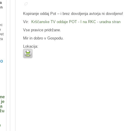
a
in
Kopiranje oddaj Pot – i brez dovoljenja avtorja ni dovoljeno!
Vir:
Krščanske TV oddaje POT - I na RKC - uradna stran
ec
o
Vse pravice pridržane.
vet
Mir in dobro v Gospodu.
za
Lokacija:
jo
eme
 je
ga
ežu
a