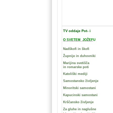
TV oddaje Pot- i
O SVETEM JOŽEF
U
Nadškofi in škofi
Župnije in duhovniki
Marijina svetišča
in romarske poti
Katoliški mediji
Samostansko življenje
Minoritski samostani
Kapucinski samostani
Krščansko življenje
Za gluhe in naglušne