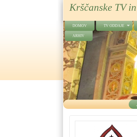
Krščanske TV in
DOMOV
TV ODDAJE
ARHIV