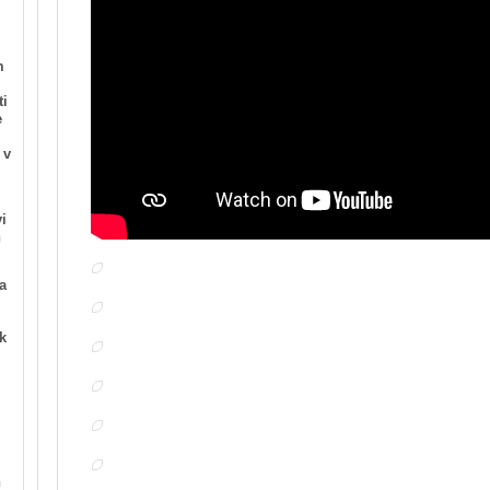
m
ti
e
 v
.
i
n
a
k
n