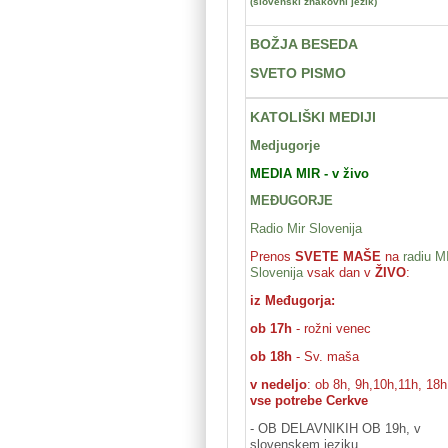
(slovenski znakovni jezik)
BOŽJA BESEDA
SVETO PISMO
KATOLIŠKI MEDIJI
Medjugorje
MEDIA MIR - v živo
MEĐUGORJE
Radio Mir Slovenija
Prenos
SVETE MAŠE
na
radiu M
Slovenija
vsak dan v
ŽIVO
:
iz Međugorja:
ob 17h
- rožni venec
ob 18h
- Sv. maša
v nedeljo
: ob 8h, 9h,10h,11h, 18h
vse potrebe Cerkve
- OB DELAVNIKIH OB 19
h
, v
slovenskem jeziku