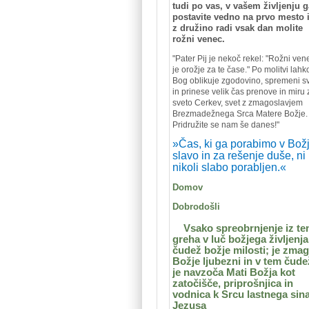
tudi po vas, v vašem življenju g
postavite vedno na prvo mesto 
z družino radi vsak dan molite
rožni venec.
"
Pater Pij je nekoč rekel: "Rožni ven
je orožje za te čase." Po molitvi lahk
Bog oblikuje zgodovino, spremeni s
in prinese velik čas prenove in miru 
sveto Cerkev, svet z zmagoslavjem
Brezmadežnega Srca Matere Božje.
Pridružite se nam še danes!"
»Čas, ki ga porabimo v Bož
slavo in za rešenje duše, ni
nikoli slabo porabljen.«
Domov
Dobrodošli
Vsako spreobrnjenje iz t
greha v luč božjega življenja
čudež božje milosti; je zma
Božje ljubezni in v tem čud
je navzoča Mati Božja kot
zatočišče, priprošnjica in
vodnica k Srcu lastnega sin
Jezusa