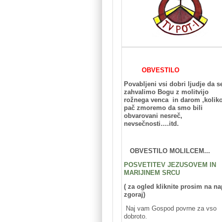
OBVESTILO
Povabljeni vsi dobri ljudje da s
zahvalimo Bogu z molitvijo
rožnega venca in darom ,kolik
pač zmoremo da smo bili
obvarovani nesreč,
nevsečnosti….itd.
OBVESTILO MOLILCEM...
POSVETITEV JEZUSOVEM IN
MARIJINEM SRCU
( za ogled kliknite prosim na na
zgoraj)
Naj vam Gospod povrne za vso
dobroto.