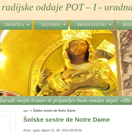
 radijske oddaje POT – I - uradna
OBVESTILA
TELEVIZIJA
HRANA ZA DUŠO
ROŽN
Zaradi svojih bratov in prijateljev bom vendar dejal: »Mir
->
Šolske sestre de Notre Dame
arhiv
Šolske sestre de Notre Dame
Avtor: upoti, datum 21. 08. 2013 09:59:02