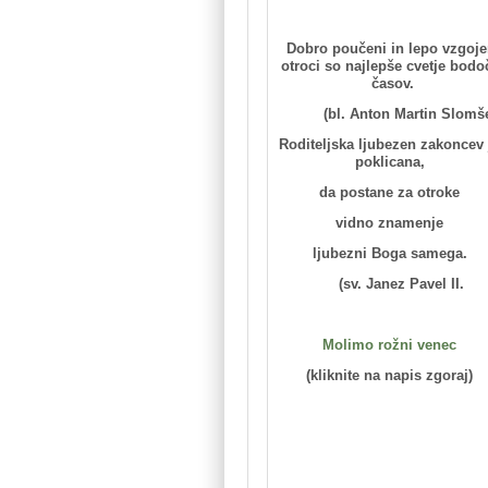
Dobro poučeni in lepo vzgoje
otroci so najlepše cvetje bodo
časov.
(bl. Anton Martin Slomš
Roditeljska ljubezen zakoncev 
poklicana,
da postane za otroke
vidno znamenje
ljubezni Boga samega.
(sv. Janez Pavel II.
Molimo rožni venec
(kliknite na napis zgoraj)