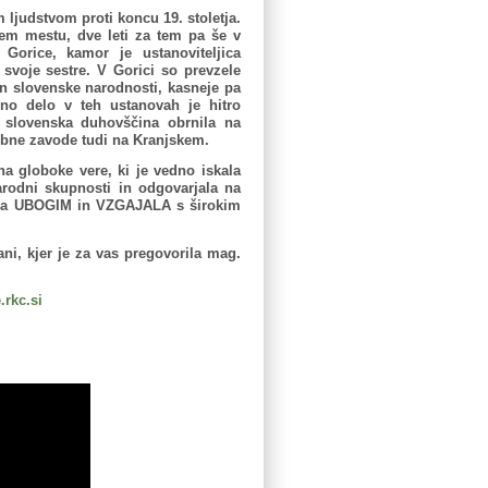
ljudstvom proti koncu 19. stoletja.
em mestu, dve leti za tem pa še v
 Gorice, kamor je ustanoviteljica
 svoje sestre. V Gorici so prevzele
n slovenske narodnosti, kasneje pa
ojno delo v teh ustanovah je hitro
 slovenska duhovščina obrnila na
obne zavode tudi na Kranjskem.
ena globoke vere, ki je vedno iskala
odni skupnosti in odgovarjala na
ala UBOGIM in VZGAJALA s širokim
ani, kjer je za vas pregovorila mag.
.rkc.si