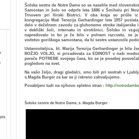
Šolske sestre de Notre Dame so se naselile med slovenskim 
Samostan in šolo so odprle leta 1886 v Šmihelu pri Nov
Trnovem pri Ilirski Bistrici. V oba kraja so prišle iz
kongregacije Mati Terezija Gerhardinger leta 1857 poslala
delo v deželnem zavodu za gluhoneme otroke italijanske i
v dekliški šoli, internatu in sirotišnici. Šolsko in vzg
napredovalo in ko je že bilo v polnem razcvetu, se je
vodstvo goriškega samostana, da bi sestre ustanovile pod
Ustanoviteljica, bl. Marija Terezija Gerhardinger je bila ž
e
BOŽJO VOLJO, si prizadevala za EDINOST v naši mednar
pereče POTREBE svojega časa, ko se je posebej posveč
o
pogledom na svet.
Na vašo željo, dragi gledalci, smo bili pri sestrah v Ljublj
s.Magda Burger za kar se ji iskreno zahvaljujemo.
Povabljeni tudi na njihovo spletno stran :
http://notredamke
Šolske sestre de Notre Dame, s. Magda Burger
pis