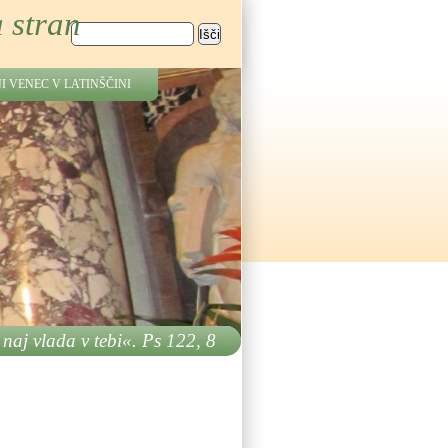
 stran
Išči
Iskalnik
I VENEC V LATINŠČINI
 naj vlada v tebi«. Ps 122, 8