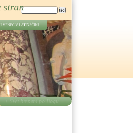
 stran
Išči
Iskalnik
I VENEC V LATINŠČINI
em Duhu in ognju.« (Lk 3,16)