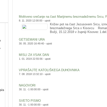
Molitveno srečanje na čast Marijinemu brezmadežnemu Srcu, Fa
8. 11. 2020 12:00:00 -
upoti
Križev pot na čast Jezusovem Srcu, izmo
brezmadežnega Srca v Kisovcu Romarsk
Božji, 15.12.2018 v župniji Kisovec 1.del.
GETSEMANI URA
e
30. 05. 2020 16:49:40 -
upoti
o
MISLI ZA VSAK DAN
1. 01. 2019 22:55:56 -
upoti
VPRAŠAJTE KATOLIŠKEGA DUHOVNIKA
7. 08. 2018 13:32:10 -
upoti
NAGOVORI
30. 11. -1 00:00:00 -
upoti
pis
SVETO PISMO
30. 11. -1 00:00:00 -
upoti