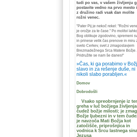
tudi po vas, v vašem življenju g
postavite vedno na prvo mesto 
z družino radi vsak dan molite
rožni venec.
"
Pater Pij je nekoč rekel: "Rožni ven
je orožje za te čase." Po molitvi lahk
Bog oblikuje zgodovino, spremeni s
in prinese velik čas prenove in miru 
sveto Cerkev, svet z zmagoslavjem
Brezmadežnega Srca Matere Božje.
Pridružite se nam še danes!"
»Čas, ki ga porabimo v Bož
slavo in za rešenje duše, ni
nikoli slabo porabljen.«
Domov
Dobrodošli
Vsako spreobrnjenje iz t
greha v luč božjega življenja
čudež božje milosti; je zma
Božje ljubezni in v tem čud
je navzoča Mati Božja kot
zatočišče, priprošnjica in
vodnica k Srcu lastnega sin
Jezusa