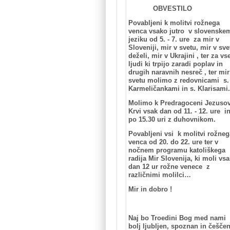
OBVESTILO
Povabljeni k molitvi rožnega
venca vsako jutro v slovenske
jeziku od 5. - 7. ure za mir v
Sloveniji, mir v svetu, mir v sve
deželi, mir v Ukrajini ,
ter za vs
ljudi ki trpijo zaradi poplav in
drugih naravnih nesreč , ter
mir
svetu molimo z redovnicami s
Karmeličankami in s. Klarisami.
Molimo k Predragoceni Jezusov
Krvi vsak dan od 11. - 12. ure i
po 15.30 uri z duhovnikom.
Povabljeni vsi k molitvi rožneg
venca od 20. do 22. ure ter v
nočnem programu katoliškega
radija Mir Slovenija, ki moli vsa
dan 12 ur rožne venece z
različnimi molilci…
Mir in dobro !
Naj bo Troedini Bog med nami
bolj ljubljen, spoznan in češče