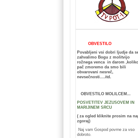
OBVESTILO
Povabljeni vsi dobri ljudje da s
zahvalimo Bogu z molitvijo
rožnega venca in darom ,kolik
pač zmoremo da smo bili
obvarovani nesreč,
nevsečnosti….itd.
OBVESTILO MOLILCEM...
POSVETITEV JEZUSOVEM IN
MARIJINEM SRCU
( za ogled kliknite prosim na na
zgoraj)
Naj vam Gospod povrne za vso
dobroto.