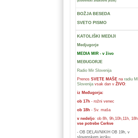
(slovenski znakovni jezik)
BOŽJA BESEDA
SVETO PISMO
KATOLIŠKI MEDIJI
Medjugorje
MEDIA MIR - v živo
MEĐUGORJE
Radio Mir Slovenija
Prenos
SVETE MAŠE
na
radiu M
Slovenija
vsak dan v
ŽIVO
:
iz Međugorja:
ob 17h
- rožni venec
ob 18h
- Sv. maša
v nedeljo
: ob 8h, 9h,10h,11h, 18h
vse potrebe Cerkve
- OB DELAVNIKIH OB 19
h
, v
slovenskem jeziku