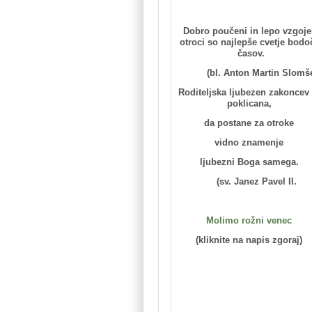
Dobro poučeni in lepo vzgoje
otroci so najlepše cvetje bodo
časov.
(bl. Anton Martin Slomš
Roditeljska ljubezen zakoncev 
poklicana,
da postane za otroke
vidno znamenje
ljubezni Boga samega.
(sv. Janez Pavel II.
Molimo rožni venec
(kliknite na napis zgoraj)