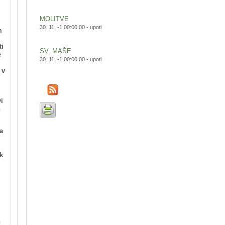
MOLITVE
30. 11. -1 00:00:00 -
upoti
m
ti
SV. MAŠE
e
30. 11. -1 00:00:00 -
upoti
 v
.
i
n
a
k
n