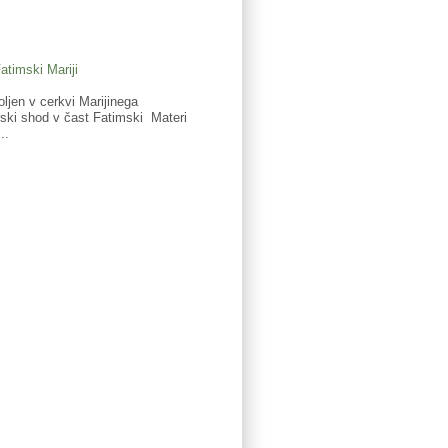
timski Mariji
ljen v cerkvi Marijinega
i shod v čast Fatimski Materi
..