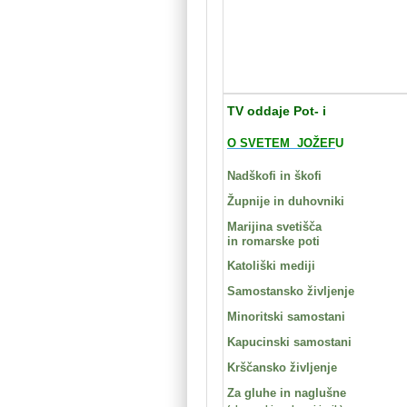
TV oddaje Pot- i
O SVETEM JOŽEF
U
Nadškofi in škofi
Župnije in duhovniki
Marijina svetišča
in romarske poti
Katoliški mediji
Samostansko življenje
Minoritski samostani
Kapucinski samostani
Krščansko življenje
Za gluhe in naglušne