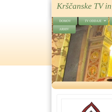
Krščanske TV in
DOMOV
TV ODDAJE
ARHIV
»Jaz vas krščujem v