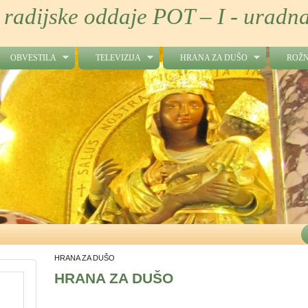
 radijske oddaje POT – I - uradna
OBVESTILA
TELEVIZIJA
HRANA ZA DUŠO
ROŽN
 vodi, pride pa močnejši od mene, on vas bo krstil v Svet
HRANA ZA DUŠO
HRANA ZA DUŠO